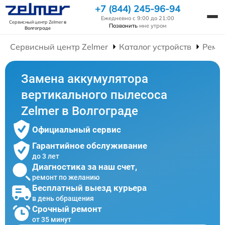
+7 (844) 245-96-94
Ежедневно с 9:00 до 21:00
Сервисный центр Zelmer
в
Позвонить
мне утром
Волгограде
Сервисный центр Zelmer
Каталог устройств
Ремо
Замена аккумулятора
вертикального пылесоса
Zelmer в Волгограде
Официальный сервис
Гарантийное обслуживание
до 3 лет
Диагностика за наш счет,
ремонт по желанию
Бесплатный выезд курьера
в день обращения
Срочный ремонт
от 35 минут