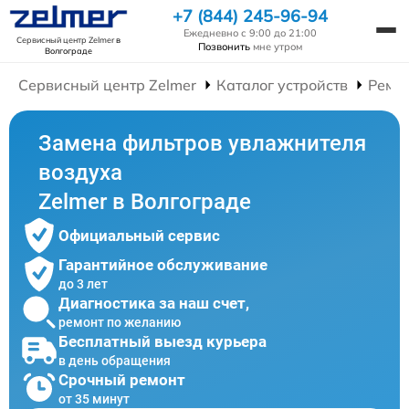
+7 (844) 245-96-94
Ежедневно с 9:00 до 21:00
Сервисный центр Zelmer
в
Позвонить
мне утром
Волгограде
Сервисный центр Zelmer
Каталог устройств
Ремо
Замена фильтров увлажнителя
воздуха
Zelmer в Волгограде
Официальный сервис
Гарантийное обслуживание
до 3 лет
Диагностика за наш счет,
ремонт по желанию
Бесплатный выезд курьера
в день обращения
Срочный ремонт
от 35 минут