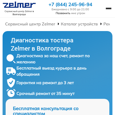
+7 (844) 245-96-94
Ежедневно с 9:00 до 21:00
Сервисный центр Zelmer
в
Позвонить
мне утром
Волгограде
Сервисный центр Zelmer
Каталог устройств
Ремон
Диагностика тостера
Zelmer в Волгограде
Диагностика за наш счет, ремонт по
желанию
Бесплатный выезд курьера в день
обращения
Гарантия на ремонт до 3 лет
Срочный ремонт от 35 минут
Бесплатная консультация со
специалистом