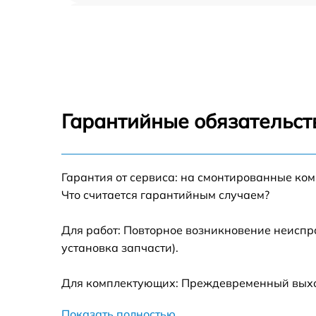
Замена пароклапана Zelmer ZIS8400
Замена клапана давления Zelmer ZIS8400
Чистка системы генерации пара Zelmer
ZIS8400
Гарантийные обязательст
Профилактическая чистка Zelmer ZIS8400
Корпусный ремонт (замена резинок,
Гарантия от сервиса: на смонтированные ко
креплений, кнопок) Zelmer ZIS8400
Что считается гарантийным случаем?
Очистка подошвы утюга Zelmer ZIS8400
Для работ: Повторное возникновение неиспр
установка запчасти).
Замена шнура питания Zelmer ZIS8400
Для комплектующих: Преждевременный выход 
Ремонт/замена датчика температуры Zelme
ZIS8400
Показать полностью