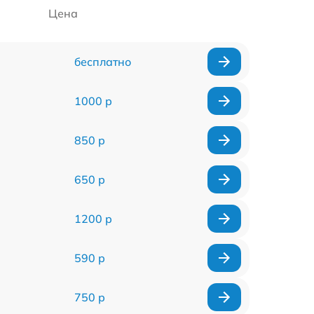
Цена
бесплатно
1000 р
850 р
650 р
1200 р
590 р
750 р