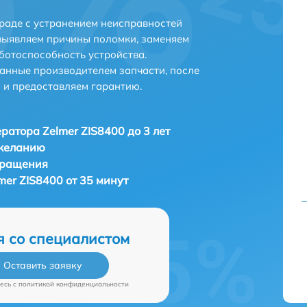
граде с устранением неисправностей
выявляем причины поломки, заменяем
ботоспособность устройства.
анные производителем запчасти, после
 и предоставляем гарантию.
ратора Zelmer ZIS8400 до 3 лет
 желанию
бращения
er ZIS8400 от 35 минут
я со специалистом
Оставить заявку
есь c
политикой конфиденциальности