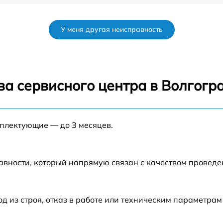
от 60 мин
У меня другая неисправность
от 60 мин
от 60 мин
ва сервисного центра в Волгогр
от 60 мин
мплектующие — до 3 месяцев.
от 60 мин
от 60 мин
авности, который напрямую связан с качеством провед
от 60 мин
из строя, отказ в работе или техническим параметрам
r
от 60 мин