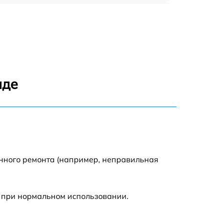
590 р
590 р
1500 р
аде
550 р
450 р
500 р
енного ремонта (например, неправильная
590 р
 при нормальном использовании.
590 р