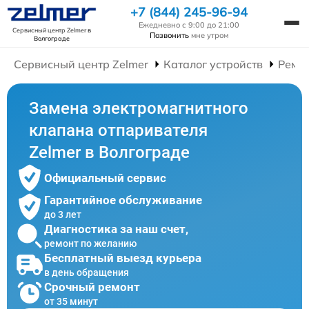
+7 (844) 245-96-94
Ежедневно с 9:00 до 21:00
Сервисный центр Zelmer
в
Позвонить
мне утром
Волгограде
Сервисный центр Zelmer
Каталог устройств
Ремо
Замена электромагнитного
клапана отпаривателя
Zelmer в Волгограде
Официальный сервис
Гарантийное обслуживание
до 3 лет
Диагностика за наш счет,
ремонт по желанию
Бесплатный выезд курьера
в день обращения
Срочный ремонт
от 35 минут