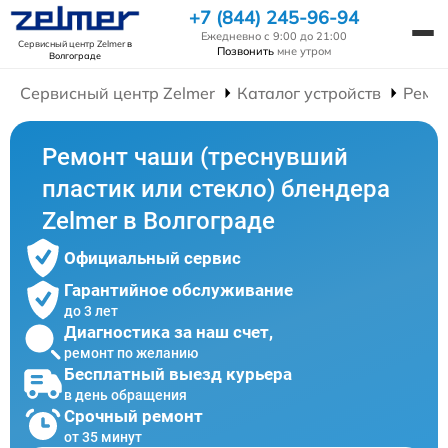
+7 (844) 245-96-94
Ежедневно с 9:00 до 21:00
Сервисный центр Zelmer
в
Позвонить
мне утром
Волгограде
Сервисный центр Zelmer
Каталог устройств
Ремо
Ремонт чаши (треснувший
пластик или стекло) блендера
Zelmer в Волгограде
Официальный сервис
Гарантийное обслуживание
до 3 лет
Диагностика за наш счет,
ремонт по желанию
Бесплатный выезд курьера
в день обращения
Срочный ремонт
от 35 минут